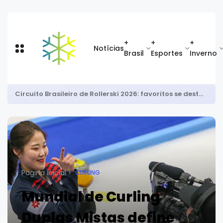
+
+
+
Notícias
Brasil
Esportes
Inverno
Após bronze nos EUA, Priscila Cid é top 8 na Copa Europeia de snowboard halfpipe
Página inicial
CURLING
Mundial de Curling
Duplas Mistas define