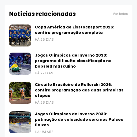
Notícias relacionadas
Ver todos
Copa América de Eisstocksport 2026:
confira programação completa
HÁ 26 DIAS
Jogos Olímpicos de Inverno 2030:
programa dificulta classificação no
bobsled masculino
HÁ 27 DIAS
Circuito Brasileiro de Rollerski 2026:
confira programação das duas primeiras
etapas
HÁ 28 DIAS
Jogos Olímpicos de Inverno 2030:
patinação de velocidade será nos Países
Baixos
HÁ UM MÊS