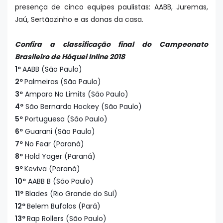
presença de cinco equipes paulistas: AABB, Juremas,
Jaú, Sertãozinho e as donas da casa.
Confira a classificação final do Campeonato
Brasileiro de Hóquei Inline 2018
1º
AABB (São Paulo)
2º
Palmeiras
(São Paulo)
3º
Amparo No Limits
(São Paulo)
4º
São Bernardo Hockey
(São Paulo)
5º
Portuguesa
(São Paulo)
6º
Guarani
(São Paulo)
7º
No Fear (Paraná)
8º
Hold Yager
(Paraná)
9º
Keviva
(Paraná)
10º
AABB B
(São Paulo)
11º
Blades (Rio Grande do Sul)
12º
Belem Bufalos (Pará)
13º
Rap Rollers
(São Paulo)