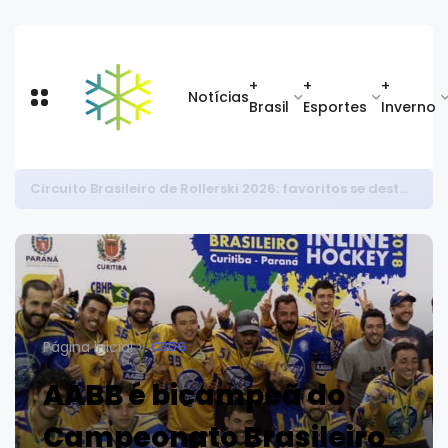
+
+
+
Notícias
Brasil
Esportes
Inverno
Jogos Olímpicos de Inverno 2030: freeride e patinação sincronizada entram; combinado nórdico está fora
Página inicial
CBDG
AABB é bicampeã do
Campeonato Brasileiro