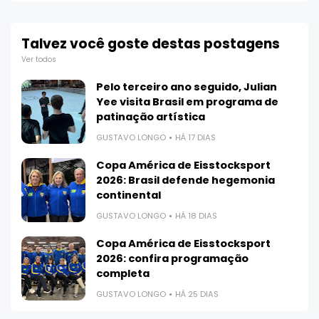
Talvez você goste destas postagens
Ver todos
Pelo terceiro ano seguido, Julian
Yee visita Brasil em programa de
patinação artística
GUSTAVO LONGO
HÁ 17 DIAS
Copa América de Eisstocksport
2026: Brasil defende hegemonia
continental
GUSTAVO LONGO
HÁ 18 DIAS
Copa América de Eisstocksport
2026: confira programação
completa
GUSTAVO LONGO
HÁ 25 DIAS