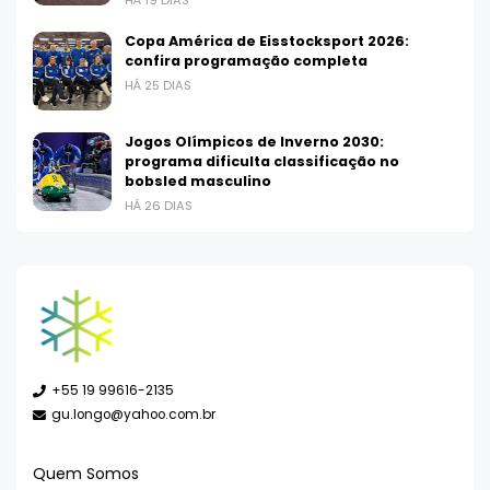
HÁ 19 DIAS
Copa América de Eisstocksport 2026:
confira programação completa
HÁ 25 DIAS
Jogos Olímpicos de Inverno 2030:
programa dificulta classificação no
bobsled masculino
HÁ 26 DIAS
+55 19 99616-2135
gu.longo@yahoo.com.br
Quem Somos