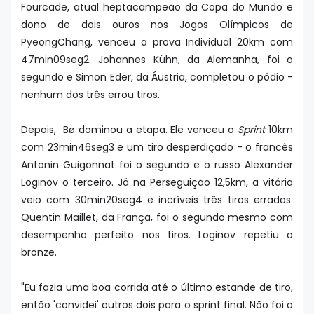
Fourcade, atual heptacampeão da Copa do Mundo e
dono de dois ouros nos Jogos Olímpicos de
PyeongChang, venceu a prova Individual 20km com
47min09seg2. Johannes Kühn, da Alemanha, foi o
segundo e Simon Eder, da Áustria, completou o pódio -
nenhum dos três errou tiros.
Depois, Bø dominou a etapa. Ele venceu o
Sprint
10km
com 23min46seg3 e um tiro desperdiçado - o francês
Antonin Guigonnat foi o segundo e o russo Alexander
Loginov o terceiro. Já na Perseguição 12,5km, a vitória
veio com 30min20seg4 e incríveis três tiros errados.
Quentin Maillet, da França, foi o segundo mesmo com
desempenho perfeito nos tiros. Loginov repetiu o
bronze.
"Eu fazia uma boa corrida até o último estande de tiro,
então 'convidei' outros dois para o sprint final. Não foi o