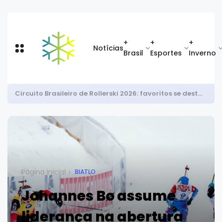
+
+
+
Notícias
Brasil
Esportes
Inverno
Circuito Brasileiro de Rollerski 2026: favoritos se destacam na abertura da temporada
Página inicial
BIATLO
Johannes Bø assume
liderança na abertura