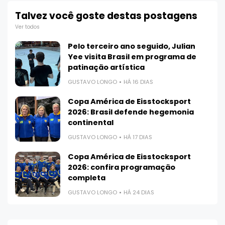
Talvez você goste destas postagens
Ver todos
Pelo terceiro ano seguido, Julian
Yee visita Brasil em programa de
patinação artística
GUSTAVO LONGO
HÁ 16 DIAS
Copa América de Eisstocksport
2026: Brasil defende hegemonia
continental
GUSTAVO LONGO
HÁ 17 DIAS
Copa América de Eisstocksport
2026: confira programação
completa
GUSTAVO LONGO
HÁ 24 DIAS