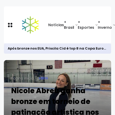
+
+
+
Notícias
Brasil
Esportes
Inverno
Após bronze nos EUA, Priscila Cid é top 8 na Copa Europeia de snowboard halfpipe
Página inicial
CBDG
Nicole Abreu ganha
bronze em torneio de
patinação artística nos