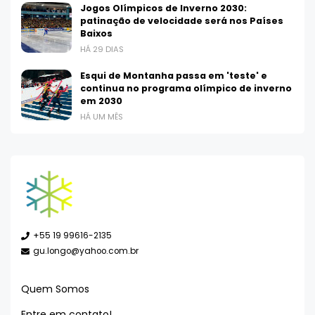
Jogos Olímpicos de Inverno 2030:
patinação de velocidade será nos Países
Baixos
HÁ 29 DIAS
Esqui de Montanha passa em 'teste' e
continua no programa olímpico de inverno
em 2030
HÁ UM MÊS
+55 19 99616-2135
gu.longo@yahoo.com.br
Quem Somos
Entre em contato!