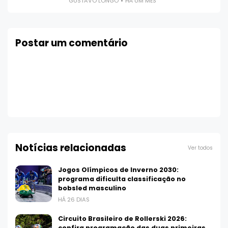
GUSTAVO LONGO
HÁ UM MÊS
Postar um comentário
Notícias relacionadas
Ver todos
Jogos Olímpicos de Inverno 2030:
programa dificulta classificação no
bobsled masculino
HÁ 26 DIAS
Circuito Brasileiro de Rollerski 2026:
confira programação das duas primeiras