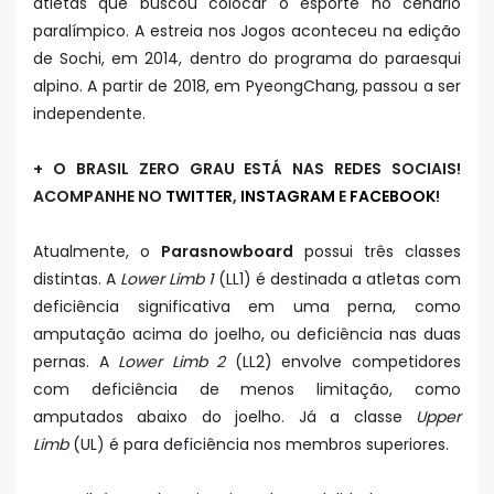
atletas que buscou colocar o esporte no cenário
paralímpico. A estreia nos Jogos aconteceu na edição
de Sochi, em 2014, dentro do programa do paraesqui
alpino. A partir de 2018, em PyeongChang, passou a ser
independente.
+ O BRASIL ZERO GRAU ESTÁ NAS REDES SOCIAIS!
ACOMPANHE NO
TWITTER
,
INSTAGRAM
E
FACEBOOK
!
Atualmente, o
Parasnowboard
possui três classes
distintas. A
Lower Limb 1
(LL1) é destinada a atletas com
deficiência significativa em uma perna, como
amputação acima do joelho, ou deficiência nas duas
pernas. A
Lower Limb 2
(LL2) envolve competidores
com deficiência de menos limitação, como
amputados abaixo do joelho. Já a classe
Upper
Limb
(UL) é para deficiência nos membros superiores.