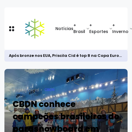
+
+
+
Notícias
Brasil
Esportes
Inverno
Após bronze nos EUA, Priscila Cid é top 8 na Copa Europeia de snowboard halfpipe
Página inicial
CBDN
CBDN conhece
campeões brasileiros de
parasnowboard em