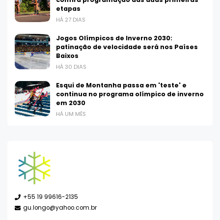
etapas
HÁ 27 DIAS
Jogos Olímpicos de Inverno 2030:
patinação de velocidade será nos Países
Baixos
HÁ 30 DIAS
Esqui de Montanha passa em 'teste' e
continua no programa olímpico de inverno
em 2030
HÁ UM MÊS
+55 19 99616-2135
gu.longo@yahoo.com.br