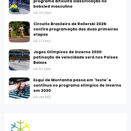
programa dificulta classificação no
bobsled masculino
HÁ 26 DIAS
Circuito Brasileiro de Rollerski 2026:
confira programação das duas primeiras
etapas
HÁ 27 DIAS
Jogos Olímpicos de Inverno 2030:
patinação de velocidade será nos Países
Baixos
HÁ 30 DIAS
Esqui de Montanha passa em 'teste' e
continua no programa olímpico de inverno
em 2030
HÁ UM MÊS