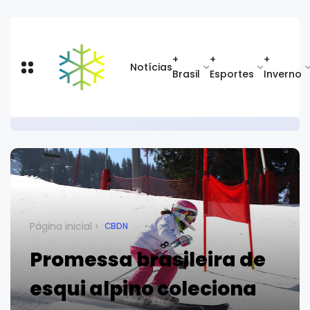
+
+
+
Notícias
Brasil
Esportes
Inverno
Página inicial
CBDN
Promessa brasileira de
esqui alpino coleciona