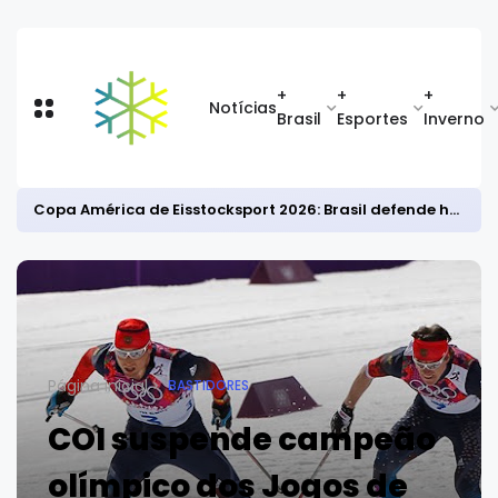
+
+
+
Notícias
Brasil
Esportes
Inverno
Copa América de Eisstocksport 2026: Brasil defende hegemonia continental
Página inicial
BASTIDORES
COI suspende campeão
olímpico dos Jogos de