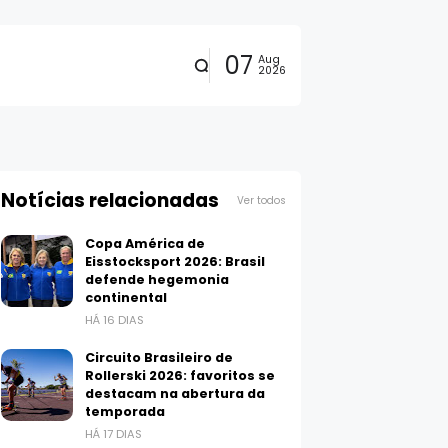
07
Aug
2026
Notícias relacionadas
Ver todos
Copa América de
Eisstocksport 2026: Brasil
defende hegemonia
continental
HÁ 16 DIAS
Circuito Brasileiro de
Rollerski 2026: favoritos se
destacam na abertura da
temporada
HÁ 17 DIAS