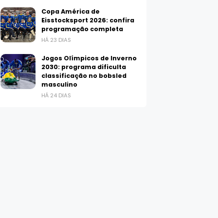
Copa América de
Eisstocksport 2026: confira
programação completa
HÁ 23 DIAS
Jogos Olímpicos de Inverno
2030: programa dificulta
classificação no bobsled
masculino
HÁ 24 DIAS