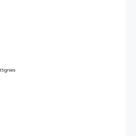
a
ttignies