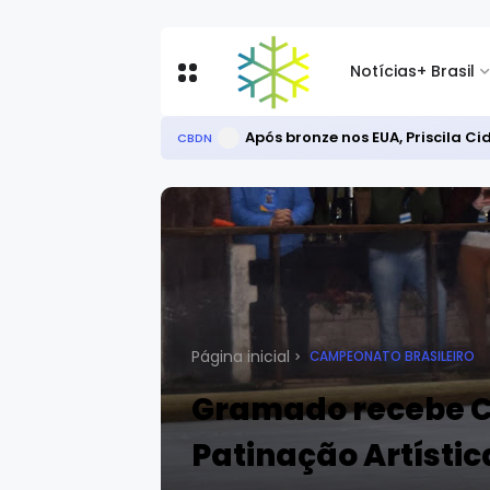
Notícias
+ Brasil
Após bronze nos EUA, Priscila C
CBDN
Página inicial
CAMPEONATO BRASILEIRO
Gramado recebe C
Patinação Artístic