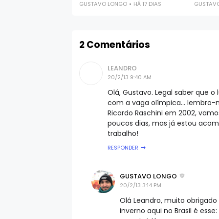
GUSTAVO LONGO
HÁ 17 DIAS
GUSTAV
2 Comentários
LEANDRO
20/2/13 9:40 AM
Olá, Gustavo. Legal saber que o
com a vaga olímpica... lembro-
Ricardo Raschini em 2002, vamos 
poucos dias, mas já estou aco
trabalho!
RESPONDER
GUSTAVO LONGO
20/2/13 3:14 PM
Olá Leandro, muito obrigado p
inverno aqui no Brasil é esse