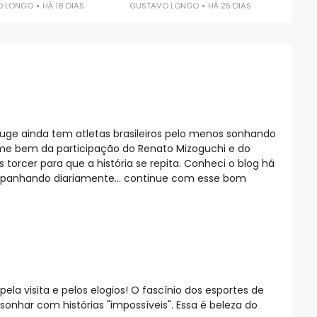
O LONGO
HÁ 18 DIAS
GUSTAVO LONGO
HÁ 25 DIAS
 luge ainda tem atletas brasileiros pelo menos sonhando
me bem da participação do Renato Mizoguchi e do
torcer para que a história se repita. Conheci o blog há
mpanhando diariamente... continue com esse bom
ela visita e pelos elogios! O fascínio dos esportes de
: sonhar com histórias "impossíveis". Essa é beleza do