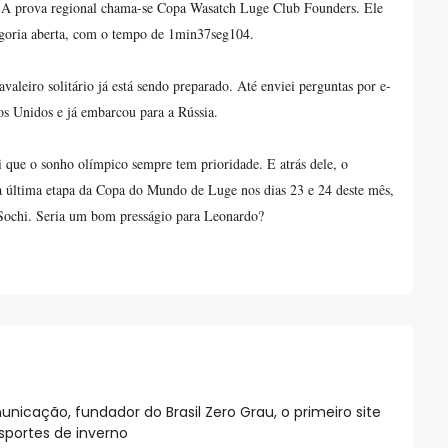
o. A prova regional chama-se Copa Wasatch Luge Club Founders. Ele
tegoria aberta, com o tempo de 1min37seg104.
cavaleiro solitário já está sendo preparado. Até enviei perguntas por e-
dos Unidos e já embarcou para a Rússia.
i que o sonho olímpico sempre tem prioridade. E atrás dele, o
 da última etapa da Copa do Mundo de Luge nos dias 23 e 24 deste mês,
e Sochi. Seria um bom presságio para Leonardo?
nicação, fundador do Brasil Zero Grau, o primeiro site
esportes de inverno