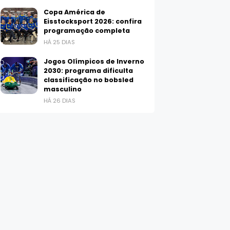
Copa América de
Eisstocksport 2026: confira
programação completa
HÁ 25 DIAS
Jogos Olímpicos de Inverno
2030: programa dificulta
classificação no bobsled
masculino
HÁ 26 DIAS