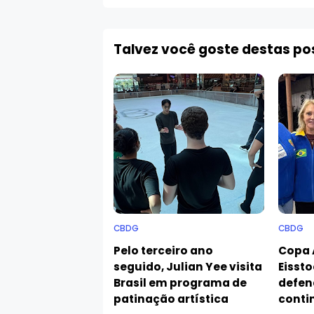
Talvez você goste destas p
CBDG
CBDG
Pelo terceiro ano
Copa 
seguido, Julian Yee visita
Eissto
Brasil em programa de
defen
patinação artística
conti