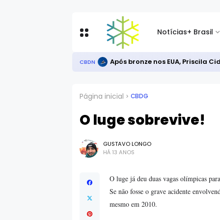
Notícias
+ Brasil
Após bronze nos EUA, Priscila C
CBDN
Página inicial
CBDG
O luge sobrevive!
GUSTAVO LONGO
HÁ 13 ANOS
O luge já deu duas vagas olímpicas par
Se não fosse o grave acidente envolve
mesmo em 2010.