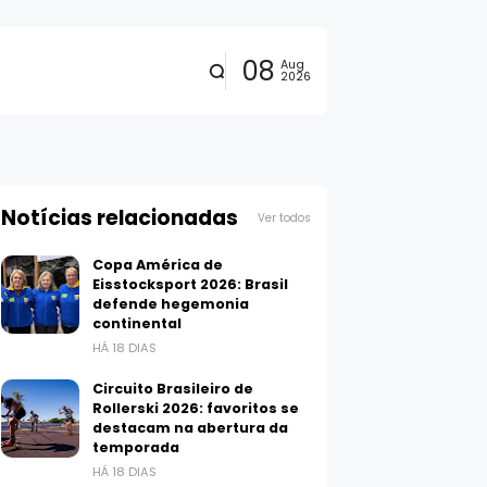
08
Aug
2026
Notícias relacionadas
Ver todos
Copa América de
Eisstocksport 2026: Brasil
defende hegemonia
continental
HÁ 18 DIAS
Circuito Brasileiro de
Rollerski 2026: favoritos se
destacam na abertura da
temporada
HÁ 18 DIAS