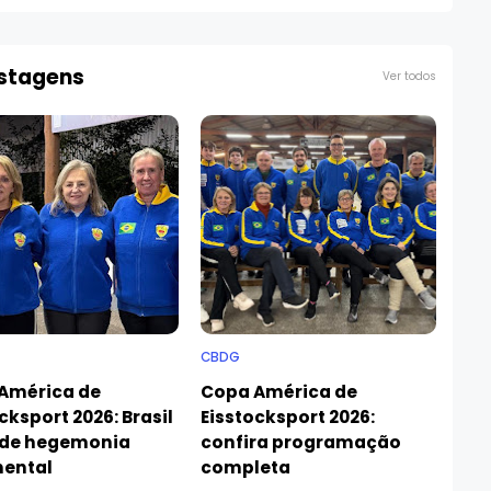
ostagens
Ver todos
CBDG
América de
Copa América de
cksport 2026: Brasil
Eisstocksport 2026:
de hegemonia
confira programação
nental
completa