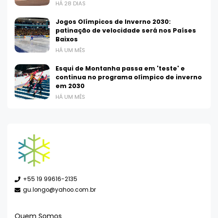
HÁ 28 DIAS
Jogos Olímpicos de Inverno 2030:
patinação de velocidade será nos Países
Baixos
HÁ UM MÊS
Esqui de Montanha passa em 'teste' e
continua no programa olímpico de inverno
em 2030
HÁ UM MÊS
+55 19 99616-2135
gu.longo@yahoo.com.br
Quem Somos