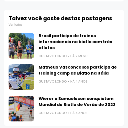
Talvez você goste destas postagens
Ver todos
Brasil participa de treinos
internacionais no biatlo com três
atletas
GUSTAVO LONGO
HÁ 2 MESES
Matheus Vasconcellos participa de
training camp de Biatlo na Itália
GUSTAVO LONGO
HÁ 4 ANOS
Wierer e Samuelsson conquistam
Mundial de Biatlo de Verão de 2022
GUSTAVO LONGO
HÁ 4 ANOS