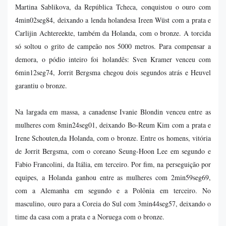
Martina Sablikova, da República Tcheca, conquistou o ouro com
4min02seg84, deixando a lenda holandesa Ireen Wüst com a prata e
Carlijin Achtereekte, também da Holanda, com o bronze. A torcida
só soltou o grito de campeão nos 5000 metros. Para compensar a
demora, o pódio inteiro foi holandês: Sven Kramer venceu com
6min12seg74, Jorrit Bergsma chegou dois segundos atrás e Heuvel
garantiu o bronze.
Na largada em massa, a canadense Ivanie Blondin venceu entre as
mulheres com 8min24seg01, deixando Bo-Reum Kim com a prata e
Irene Schouten,da Holanda, com o bronze. Entre os homens, vitória
de Jorrit Bergsma, com o coreano Seung-Hoon Lee em segundo e
Fabio Francolini, da Itália, em terceiro. Por fim, na perseguição por
equipes, a Holanda ganhou entre as mulheres com 2min59seg69,
com a Alemanha em segundo e a Polônia em terceiro. No
masculino, ouro para a Coreia do Sul com 3min44seg57, deixando o
time da casa com a prata e a Noruega com o bronze.