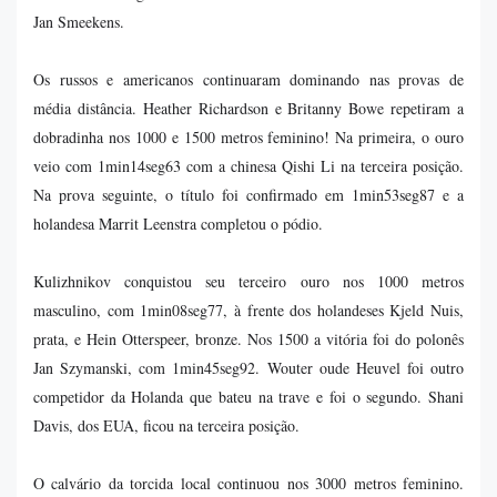
Jan Smeekens.
Os russos e americanos continuaram dominando nas provas de
média distância. Heather Richardson e Britanny Bowe repetiram a
dobradinha nos 1000 e 1500 metros feminino! Na primeira, o ouro
veio com 1min14seg63 com a chinesa Qishi Li na terceira posição.
Na prova seguinte, o título foi confirmado em 1min53seg87 e a
holandesa Marrit Leenstra completou o pódio.
Kulizhnikov conquistou seu terceiro ouro nos 1000 metros
masculino, com 1min08seg77, à frente dos holandeses Kjeld Nuis,
prata, e Hein Otterspeer, bronze. Nos 1500 a vitória foi do polonês
Jan Szymanski, com 1min45seg92. Wouter oude Heuvel foi outro
competidor da Holanda que bateu na trave e foi o segundo. Shani
Davis, dos EUA, ficou na terceira posição.
O calvário da torcida local continuou nos 3000 metros feminino.