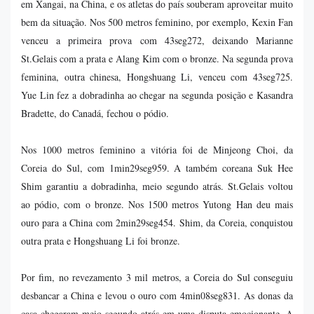
em Xangai, na China, e os atletas do país souberam aproveitar muito
bem da situação. Nos 500 metros feminino, por exemplo, Kexin Fan
venceu a primeira prova com 43seg272, deixando Marianne
St.Gelais com a prata e Alang Kim com o bronze. Na segunda prova
feminina, outra chinesa, Hongshuang Li, venceu com 43seg725.
Yue Lin fez a dobradinha ao chegar na segunda posição e Kasandra
Bradette, do Canadá, fechou o pódio.
Nos 1000 metros feminino a vitória foi de Minjeong Choi, da
Coreia do Sul, com 1min29seg959. A também coreana Suk Hee
Shim garantiu a dobradinha, meio segundo atrás. St.Gelais voltou
ao pódio, com o bronze. Nos 1500 metros Yutong Han deu mais
ouro para a China com 2min29seg454. Shim, da Coreia, conquistou
outra prata e Hongshuang Li foi bronze.
Por fim, no revezamento 3 mil metros, a Coreia do Sul conseguiu
desbancar a China e levou o ouro com 4min08seg831. As donas da
casa chegaram meio segundo atrás em uma disputa emocionante. A