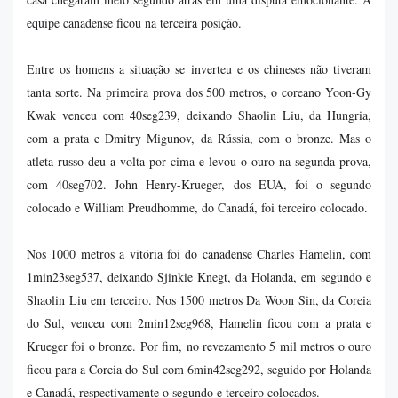
equipe canadense ficou na terceira posição.
Entre os homens a situação se inverteu e os chineses não tiveram
tanta sorte. Na primeira prova dos 500 metros, o coreano Yoon-Gy
Kwak venceu com 40seg239, deixando Shaolin Liu, da Hungria,
com a prata e Dmitry Migunov, da Rússia, com o bronze. Mas o
atleta russo deu a volta por cima e levou o ouro na segunda prova,
com 40seg702. John Henry-Krueger, dos EUA, foi o segundo
colocado e William Preudhomme, do Canadá, foi terceiro colocado.
Nos 1000 metros a vitória foi do canadense Charles Hamelin, com
1min23seg537, deixando Sjinkie Knegt, da Holanda, em segundo e
Shaolin Liu em terceiro. Nos 1500 metros Da Woon Sin, da Coreia
do Sul, venceu com 2min12seg968, Hamelin ficou com a prata e
Krueger foi o bronze. Por fim, no revezamento 5 mil metros o ouro
ficou para a Coreia do Sul com 6min42seg292, seguido por Holanda
e Canadá, respectivamente o segundo e terceiro colocados.