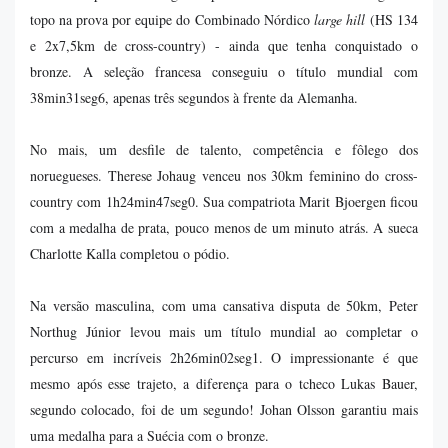
topo na prova por equipe do Combinado Nórdico
large hill
(HS 134
e 2x7,5km de cross-country) - ainda que tenha conquistado o
bronze. A seleção francesa conseguiu o título mundial com
38min31seg6, apenas três segundos à frente da Alemanha.
No mais, um desfile de talento, competência e fôlego dos
noruegueses. Therese Johaug venceu nos 30km feminino do cross-
country com 1h24min47seg0. Sua compatriota Marit Bjoergen ficou
com a medalha de prata, pouco menos de um minuto atrás. A sueca
Charlotte Kalla completou o pódio.
Na versão masculina, com uma cansativa disputa de 50km, Peter
Northug Júnior levou mais um título mundial ao completar o
percurso em incríveis 2h26min02seg1. O impressionante é que
mesmo após esse trajeto, a diferença para o tcheco Lukas Bauer,
segundo colocado, foi de um segundo! Johan Olsson garantiu mais
uma medalha para a Suécia com o bronze.