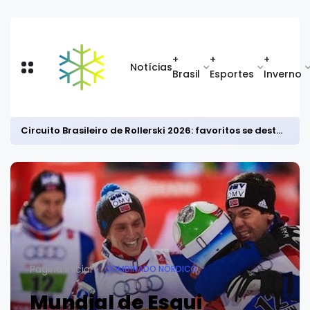
+
+
+
Notícias
Brasil
Esportes
Inverno
Circuito Brasileiro de Rollerski 2026: favoritos se destacam na abertura da temporada
Página inicial
COMBINADO NÓRDICO
Mundial de Esqui