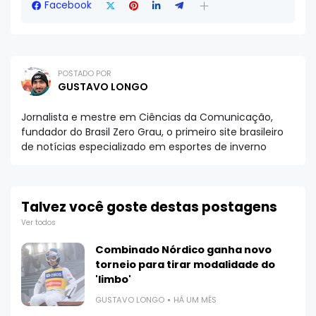
Facebook
POSTADO POR
GUSTAVO LONGO
Jornalista e mestre em Ciências da Comunicação,
fundador do Brasil Zero Grau, o primeiro site brasileiro
de notícias especializado em esportes de inverno
Talvez você goste destas postagens
Ver todos
Combinado Nórdico ganha novo
torneio para tirar modalidade do
'limbo'
GUSTAVO LONGO
HÁ UM MÊS