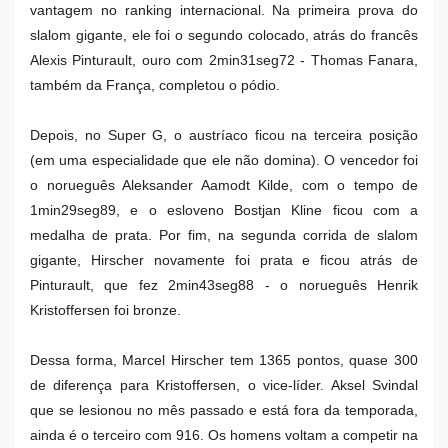
vantagem no ranking internacional. Na primeira prova do
slalom gigante, ele foi o segundo colocado, atrás do francês
Alexis Pinturault, ouro com 2min31seg72 - Thomas Fanara,
também da França, completou o pódio.
Depois, no Super G, o austríaco ficou na terceira posição
(em uma especialidade que ele não domina). O vencedor foi
o norueguês Aleksander Aamodt Kilde, com o tempo de
1min29seg89, e o esloveno Bostjan Kline ficou com a
medalha de prata. Por fim, na segunda corrida de slalom
gigante, Hirscher novamente foi prata e ficou atrás de
Pinturault, que fez 2min43seg88 - o norueguês Henrik
Kristoffersen foi bronze.
Dessa forma, Marcel Hirscher tem 1365 pontos, quase 300
de diferença para Kristoffersen, o vice-líder. Aksel Svindal
que se lesionou no mês passado e está fora da temporada,
ainda é o terceiro com 916. Os homens voltam a competir na