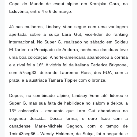
Copa do Mundo de esqui alpino em Kranjska Gora, na
Eslovênia, entre 4 e 6 de março.
Já nas mulheres, Lindsey Vonn segue com uma vantagem
apertada sobre a suíça Lara Gut, vice-líder do ranking
internacional. No Super G, realizado no sábado em Soldeu
El-Tarter, no Principado de Andorra, nenhuma das duas teve
uma boa colocação. A norte-americana abandonou a corrida
e a rival foi a 16ª. A vitória foi da italiana Federica Brignone,
com 57seg33, deixando Laurenne Ross, dos EUA, com a
prata, e a austríaca Tamara Tippler com o bronze.
Depois, no combinado alpino, Lindsey Vonn até liderou o
Super G, mas sua falta de habilidade no slalom a deixou a
13ª colocação - enquanto que Lara Gut abandonou na
segunda descida. Dessa forma, o ouro ficou com a
canadense Marie-Michele Gagnon, com o tempo de
1min43seg66 - Wendy Holdener, da Suíça, foi a segunda e