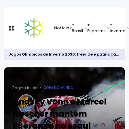
+
+
+
Notícias
Brasil
Esportes
Inverno
Jogos Olímpicos de Inverno 2030: freeride e patinação sincronizada entram; combinado nórdico está fora
Página inicial
COPA DO MUNDO
Lindsey Vonn e Marcel
Hirscher mantêm
liderança no esqui