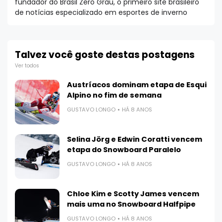
fundador do Brasil Zero Grau, o primeiro site brasileiro
de notícias especializado em esportes de inverno
Talvez você goste destas postagens
Ver todos
Austríacos dominam etapa de Esqui
Alpino no fim de semana
GUSTAVO LONGO
HÁ 8 ANOS
Selina Jörg e Edwin Coratti vencem
etapa do Snowboard Paralelo
GUSTAVO LONGO
HÁ 8 ANOS
Chloe Kim e Scotty James vencem
mais uma no Snowboard Halfpipe
GUSTAVO LONGO
HÁ 8 ANOS