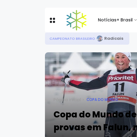
Notícias
+ Brasil
Radicais
CAMPEONATO BRASILEIRO
Página inicial
COPA DO MUNDO
Copa do Mundo de
provas em Falun, 