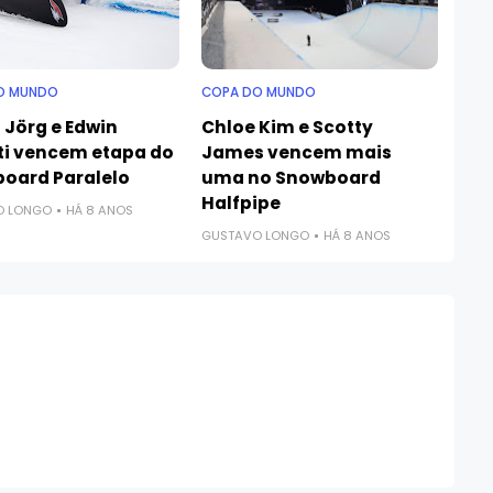
O MUNDO
COPA DO MUNDO
 Jörg e Edwin
Chloe Kim e Scotty
ti vencem etapa do
James vencem mais
oard Paralelo
uma no Snowboard
Halfpipe
O LONGO
HÁ 8 ANOS
GUSTAVO LONGO
HÁ 8 ANOS