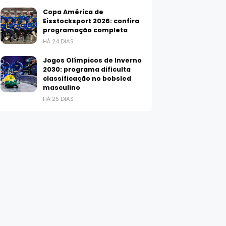
Copa América de
Eisstocksport 2026: confira
programação completa
HÁ 24 DIAS
Jogos Olímpicos de Inverno
2030: programa dificulta
classificação no bobsled
masculino
HÁ 25 DIAS