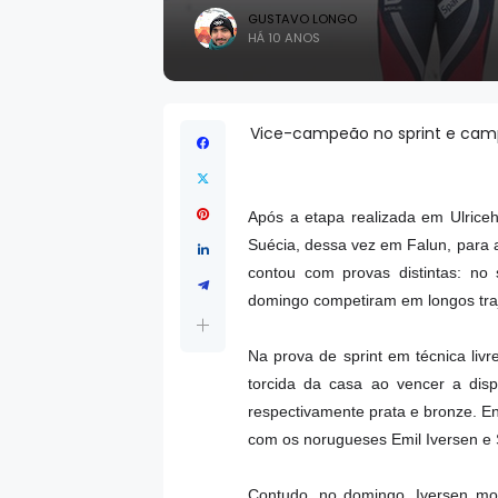
GUSTAVO LONGO
HÁ 10 ANOS
Vice-campeão no sprint e camp
Após a etapa realizada em Ulrice
Suécia, dessa vez em Falun, para a
contou com provas distintas: no 
domingo competiram em longos tra
Na prova de sprint em técnica livr
torcida da casa ao vencer a dis
respectivamente prata e bronze. Ent
com os norugueses Emil Iversen e 
Contudo, no domingo, Iversen m