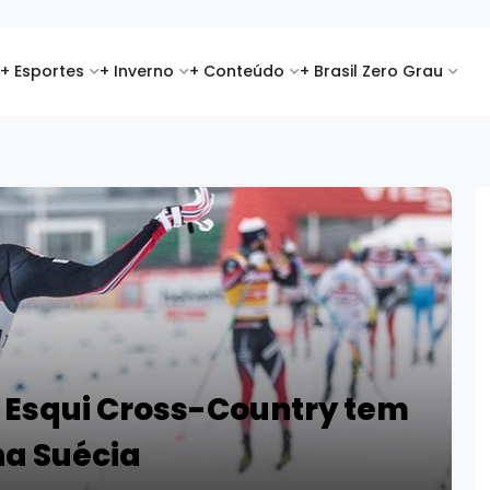
+ Esportes
+ Inverno
+ Conteúdo
+ Brasil Zero Grau
 Esqui Cross-Country tem
na Suécia