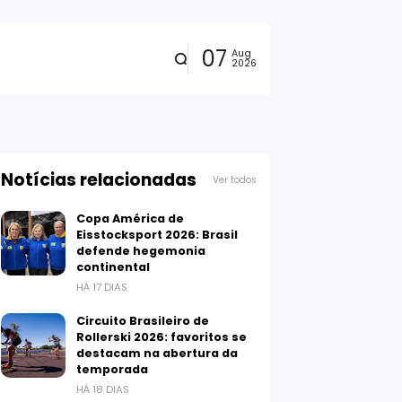
07
Aug
2026
Notícias relacionadas
Ver todos
Copa América de
Eisstocksport 2026: Brasil
defende hegemonia
continental
HÁ 17 DIAS
Circuito Brasileiro de
Rollerski 2026: favoritos se
destacam na abertura da
temporada
HÁ 18 DIAS