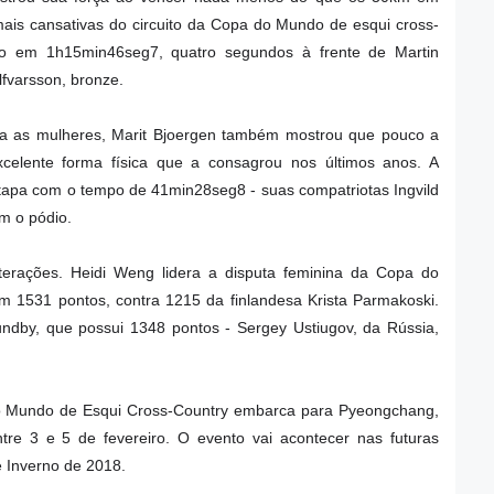
mais cansativas do circuito da Copa do Mundo de esqui cross-
so em 1h15min46seg7, quatro segundos à frente de Martin
lfvarsson, bronze.
ra as mulheres, Marit Bjoergen também mostrou que pouco a
celente forma física que a consagrou nos últimos anos. A
tapa com o tempo de 41min28seg8 - suas compatriotas Ingvild
m o pódio.
terações. Heidi Weng lidera a disputa feminina da Copa do
 1531 pontos, contra 1215 da finlandesa Krista Parmakoski.
undby, que possui 1348 pontos - Sergey Ustiugov, da Rússia,
o Mundo de Esqui Cross-Country embarca para Pyeongchang,
tre 3 e 5 de fevereiro. O evento vai acontecer nas futuras
e Inverno de 2018.