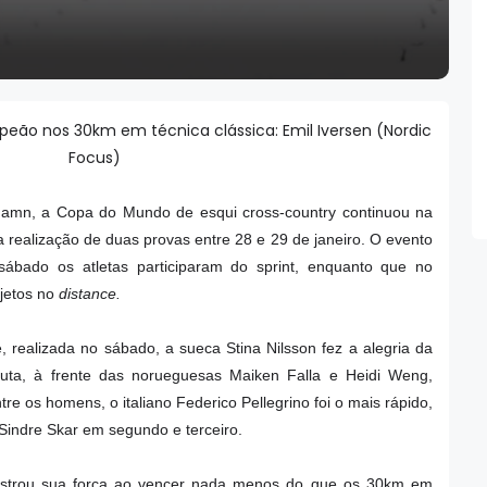
eão nos 30km em técnica clássica: Emil Iversen (Nordic
Focus)
hamn, a Copa do Mundo de esqui cross-country continuou na
 realização de duas provas entre 28 e 29 de janeiro. O evento
sábado os atletas participaram do sprint, enquanto que no
jetos no
distance.
e, realizada no sábado, a sueca Stina Nilsson fez a alegria da
puta, à frente das norueguesas Maiken Falla e Heidi Weng,
re os homens, o italiano Federico Pellegrino foi o mais rápido,
Sindre Skar em segundo e terceiro.
ostrou sua força ao vencer nada menos do que os 30km em