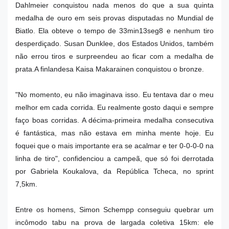
Dahlmeier conquistou nada menos do que a sua quinta
medalha de ouro em seis provas disputadas no Mundial de
Biatlo. Ela obteve o tempo de 33min13seg8 e nenhum tiro
desperdiçado. Susan Dunklee, dos Estados Unidos, também
não errou tiros e surpreendeu ao ficar com a medalha de
prata.A finlandesa Kaisa Makarainen conquistou o bronze.
"No momento, eu não imaginava isso. Eu tentava dar o meu
melhor em cada corrida. Eu realmente gosto daqui e sempre
faço boas corridas. A décima-primeira medalha consecutiva
é fantástica, mas não estava em minha mente hoje. Eu
foquei que o mais importante era se acalmar e ter 0-0-0-0 na
linha de tiro", confidenciou a campeã, que só foi derrotada
por Gabriela Koukalova, da República Tcheca, no sprint
7,5km.
Entre os homens, Simon Schempp conseguiu quebrar um
incômodo tabu na prova de largada coletiva 15km: ele