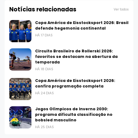
Notícias relacionadas
Ver todos
Copa América de Eisstocksport 2026: Brasil
defende hegemonia continental
HÁ 17 DIAS
Circuito Brasileiro de Rollerski 2026:
favoritos se destacam na abertura da
temporada
HÁ 18 DIAS
Copa América de Eisstocksport 2026:
confira programação completa
HÁ 24 DIAS
Jogos Olímpicos de Inverno 2030:
programa dificulta classificação no
bobsled masculino
HÁ 25 DIAS