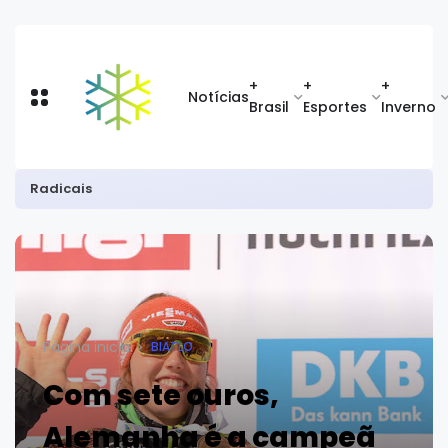
+
+
+
Notícias
Brasil
Esportes
Inverno
Radicais
Página inicial
BIATLO
Com sete ouros,
Alemanha é a campeã