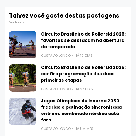
Talvez você goste destas postagens
Ver todos
Circuito Brasileiro de Rollerski 2026:
favoritos se destacam na abertura
da temporada
GUSTAVO LONGO
HÁ 19 DIAS
Circuito Brasileiro de Rollerski 2026:
confira programação das duas
primeiras etapas
GUSTAVO LONGO
HÁ 27 DIAS
Jogos Olímpicos de Inverno 2030:
freeride e patinação sincronizada
entram; combinado nórdico está
fora
GUSTAVO LONGO
HÁ UM MÊS