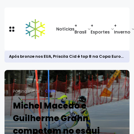
+
+
+
Notícias
Brasil
Esportes
Inverno
Após bronze nos EUA, Priscila Cid é top 8 na Copa Europeia de snowboard halfpipe
Página inicial
CBDN
Michel Macedo e
Guilherme Grahn
competem no esqui