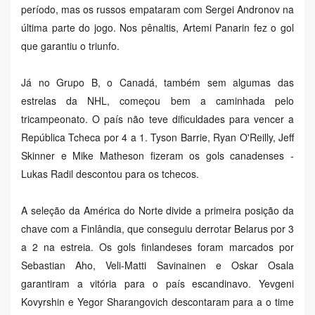
período, mas os russos empataram com Sergei Andronov na
última parte do jogo. Nos pênaltis, Artemi Panarin fez o gol
que garantiu o triunfo.
Já no Grupo B, o Canadá, também sem algumas das
estrelas da NHL, começou bem a caminhada pelo
tricampeonato. O país não teve dificuldades para vencer a
República Tcheca por 4 a 1. Tyson Barrie, Ryan O'Reilly, Jeff
Skinner e Mike Matheson fizeram os gols canadenses -
Lukas Radil descontou para os tchecos.
A seleção da América do Norte divide a primeira posição da
chave com a Finlândia, que conseguiu derrotar Belarus por 3
a 2 na estreia. Os gols finlandeses foram marcados por
Sebastian Aho, Veli-Matti Savinainen e Oskar Osala
garantiram a vitória para o país escandinavo. Yevgeni
Kovyrshin e Yegor Sharangovich descontaram para a o time