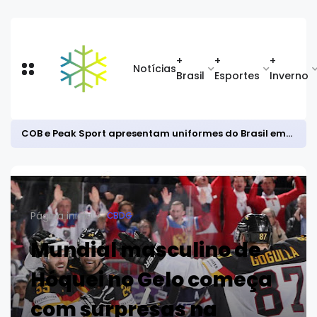
+
+
+
Notícias
Brasil
Esportes
Inverno
COB e Peak Sport apresentam uniformes do Brasil em PyeongChang
Página inicial
CBDG
Mundial masculino de
Hóquei no Gelo começa
com surpresas na