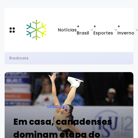
+
+
+
Notícias
Brasil
Esportes
Inverno
COB e Peak Sport apresentam uniformes do Brasil em PyeongChang
Página inicial
GRAND PRIX
Em casa, canadenses
dominam etapa do