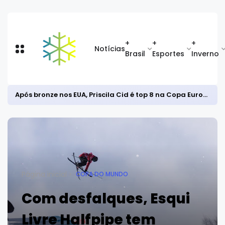
+
+
+
Notícias
Brasil
Esportes
Inverno
Após bronze nos EUA, Priscila Cid é top 8 na Copa Europeia de snowboard halfpipe
Página inicial
COPA DO MUNDO
Com desfalques, Esqui
Livre Halfpipe tem