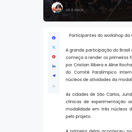
GUSTAVO LONGO
HÁ 8 ANOS
Participantes do workshop da
A grande participação do Brasi
começa a render os primeiros fr
por Cristian Ribera e Aline Roc
do Comitê Paralímpico Intern
núcleos de atividades da modal
As cidades de São Carlos, Jun
clínicas de experimentação a
modalidade em três núcleos di
pelo projeto.
A primeira delas aconteceu no