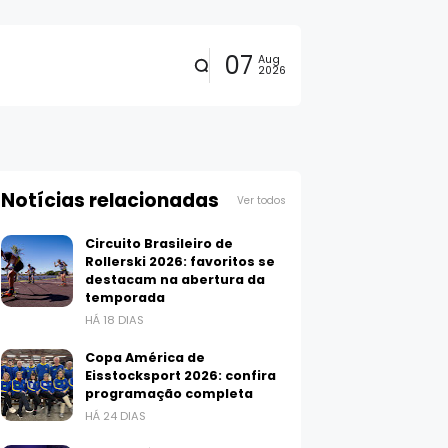
07
Aug
2026
Notícias relacionadas
Ver todos
Circuito Brasileiro de
Rollerski 2026: favoritos se
destacam na abertura da
temporada
HÁ 18 DIAS
Copa América de
Eisstocksport 2026: confira
programação completa
HÁ 24 DIAS