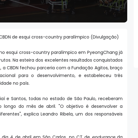
 CBDN de esqui cross-country paralímpico (Divulgação)
l no esqui cross-country paralímpico em PyeongChang já
utos. Na esteira dos excelentes resultados conquistados
ha, a CBDN fechou parceria com a Fundação Agitos, braço
acional para o desenvolvimento, e estabeleceu três
idade no país.
diaí e Santos, todas no estado de São Paulo, receberam
o longo do mês de abril. "O objetivo é desenvolver a
ferentes", explica Leandro Ribela, um dos responsáveis
 dia 4 de abril em São Carlos, no CT de
endurance
da