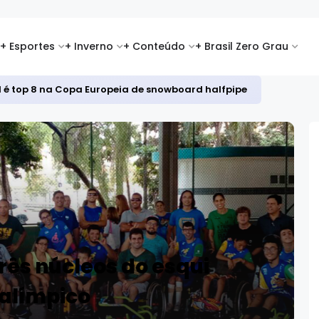
+ Esportes
+ Inverno
+ Conteúdo
+ Brasil Zero Grau
id é top 8 na Copa Europeia de snowboard halfpipe
rês núcleos do esqui
alímpico