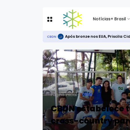
Notícias
+ Brasil
Após bronze nos EUA, Priscila C
CBDN
Página inicial
CBDN
CBDN estabelece t
cross-country par