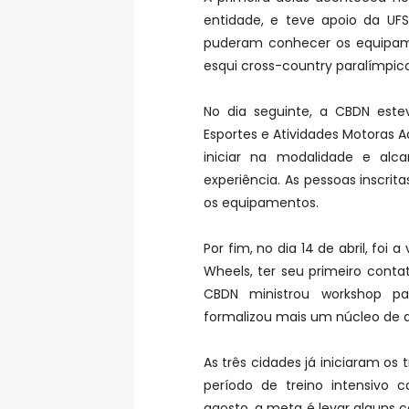
entidade, e teve apoio da UFS
puderam conhecer os equipamen
esqui cross-country paralímpico 
No dia seguinte, a CBDN est
Esportes e Atividades Motoras Ad
iniciar na modalidade e alc
experiência. As pessoas inscri
os equipamentos.
Por fim, no dia 14 de abril, foi
Wheels, ter seu primeiro conta
CBDN ministrou workshop par
formalizou mais um núcleo de 
As três cidades já iniciaram o
período de treino intensivo 
agosto, a meta é levar alguns 