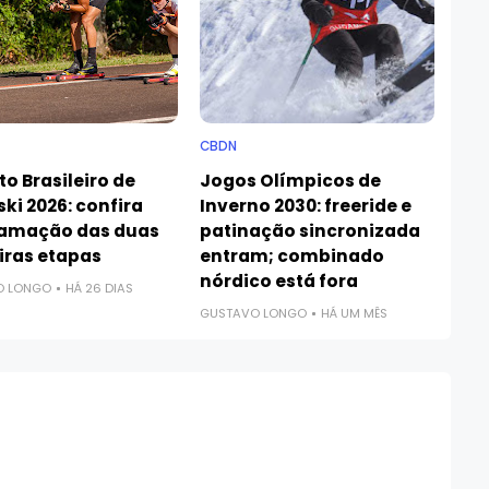
CBDN
to Brasileiro de
Jogos Olímpicos de
ski 2026: confira
Inverno 2030: freeride e
amação das duas
patinação sincronizada
iras etapas
entram; combinado
nórdico está fora
O LONGO
HÁ 26 DIAS
GUSTAVO LONGO
HÁ UM MÊS