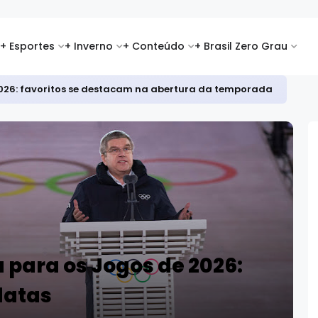
+ Esportes
+ Inverno
+ Conteúdo
+ Brasil Zero Grau
id é top 8 na Copa Europeia de snowboard halfpipe
 para os Jogos de 2026:
datas