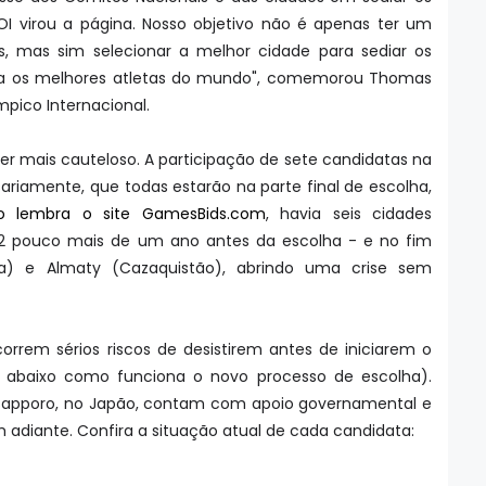
OI virou a página. Nosso objetivo não é apenas ter um
, mas sim selecionar a melhor cidade para sediar os
ra os melhores atletas do mundo", comemorou Thomas
mpico Internacional.
 ser mais cauteloso. A participação de sete candidatas na
ssariamente, que todas estarão na parte final de escolha,
 lembra o site GamesBids.com
, havia seis cidades
22 pouco mais de um ano antes da escolha - e no fim
a) e Almaty (Cazaquistão), abrindo uma crise sem
orrem sérios riscos de desistirem antes de iniciarem o
ja abaixo como funciona o novo processo de escolha).
 Sapporo, no Japão, contam com apoio governamental e
m adiante. Confira a situação atual de cada candidata: