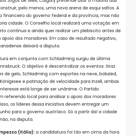
dos Jogos de 1988, Calgary pretende usar a maioria das
construir, pelo menos, uma nova arena de esqui saltos. A
 financeiro do governo federal e da província, mas não
ópria cidade. O Conselho local realizará uma votação em
eto continua e ainda quer realizar um plebiscito antes de
 apoio dos moradores. Em caso de resultado negativo,
anadense deixará a disputa.
tura em conjunta com Schladming surgiu de última
Innsbruck. O objetivo é descentralizar os eventos: Graz
es de gelo, Schladming com esportes na neve, bobsled,
a Königssee e patinação de velocidade para Inzell, ambas
nteresse está longe de ser unânime. O Partido
m referendo local para analisar o apoio dos moradores
isso, os líderes dessa iniciativa devem entregar um
unho para o governo austríaco. Só a partir daí a cidade
 não, na disputa.
mpezzo (Itália):
a candidatura foi tão em cima da hora