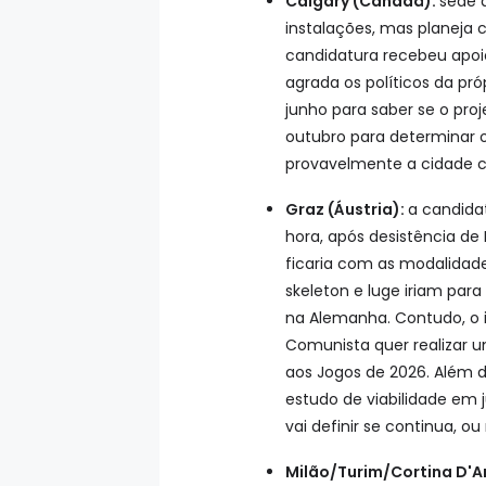
Calgary (Canadá):
sede 
instalações, mas planeja 
candidatura recebeu apoio
agrada os políticos da pr
junho para saber se o proj
outubro para determinar o
provavelmente a cidade c
Graz (Áustria):
a candida
hora, após desistência de 
ficaria com as modalidad
skeleton e luge iriam par
na Alemanha. Contudo, o i
Comunista quer realizar u
aos Jogos de 2026. Além d
estudo de viabilidade em j
vai definir se continua, ou
Milão/Turim/Cortina D'A