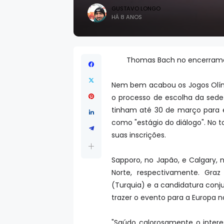
GUSTAVO LONGO
HÁ 8 ANOS
Thomas Bach no encerramen
Nem bem acabou os Jogos Olímpi
o processo de escolha da sede
tinham até 30 de março para e
como "estágio do diálogo". No t
suas inscrições.
Sapporo, no Japão, e Calgary,
Norte, respectivamente. Graz 
(Turquia) e a candidatura conju
trazer o evento para a Europa
"Saúdo calorosamente o intere