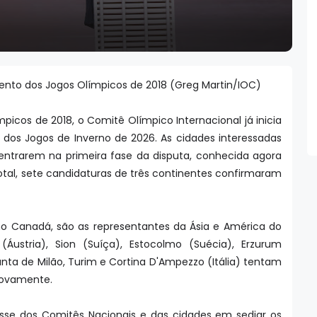
to dos Jogos Olímpicos de 2018 (Greg Martin/IOC)
cos de 2018, o Comitê Olímpico Internacional já inicia
 dos Jogos de Inverno de 2026. As cidades interessadas
ntrarem na primeira fase da disputa, conhecida agora
otal, sete candidaturas de três continentes confirmaram
 no Canadá, são as representantes da Ásia e América do
(Áustria), Sion (Suíça), Estocolmo (Suécia), Erzurum
nta de Milão, Turim e Cortina D'Ampezzo (Itália) tentam
 novamente.
sse dos Comitês Nacionais e das cidades em sediar os