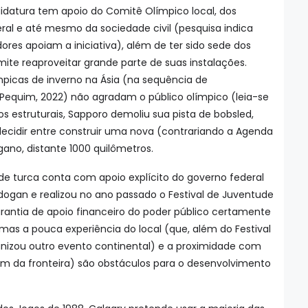
idatura tem apoio do Comitê Olímpico local, dos
ral e até mesmo da sociedade civil (pesquisa indica
ores apoiam a iniciativa), além de ter sido sede dos
mite reaproveitar grande parte de suas instalações.
mpicas de inverno na Ásia (na sequência de
Pequim, 2022) não agradam o público olímpico (leia-se
s estruturais, Sapporo demoliu sua pista de bobsled,
 decidir entre construir uma nova (contrariando a Agenda
ano, distante 1000 quilômetros.
de turca conta com apoio explícito do governo federal
ogan e realizou no ano passado o Festival de Juventude
arantia de apoio financeiro do poder público certamente
mas a pouca experiência do local (que, além do Festival
anizou outro evento continental) e a proximidade com
0 km da fronteira) são obstáculos para o desenvolvimento