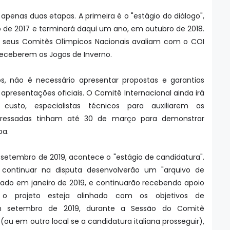
penas duas etapas. A primeira é o "estágio do diálogo",
de 2017 e terminará daqui um ano, em outubro de 2018.
 e seus Comitês Olímpicos Nacionais avaliam com o COI
 receberem os Jogos de Inverno.
s, não é necessário apresentar propostas e garantias
presentações oficiais. O Comitê Internacional ainda irá
o custo, especialistas técnicos para auxiliarem as
teressadas tinham até 30 de março para demonstrar
pa.
 setembro de 2019, acontece o "estágio de candidatura".
continuar na disputa desenvolverão um "arquivo de
iado em janeiro de 2019, e continuarão recebendo apoio
o projeto esteja alinhado com os objetivos de
m setembro de 2019, durante a Sessão do Comitê
a (ou em outro local se a candidatura italiana prosseguir),