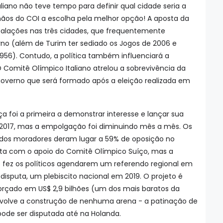
liano não teve tempo para definir qual cidade seria a
mãos do COI a escolha pela melhor opção! A aposta da
stalações nas três cidades, que frequentemente
no (além de Turim ter sediado os Jogos de 2006 e
956). Contudo, a política também influenciará a
O Comitê Olímpico Italiano atrelou a sobrevivência da
governo que será formado após a eleição realizada em
ça foi a primeira a demonstrar interesse e lançar sua
2017, mas a empolgação foi diminuindo mês a mês. Os
 dos moradores deram lugar a 59% de oposição no
nta com o apoio do Comitê Olímpico Suíço, mas a
 fez os políticos agendarem um referendo regional em
disputa, um plebiscito nacional em 2019. O projeto é
orçado em US$ 2,9 bilhões (um dos mais baratos da
envolve a construção de nenhuma arena - a patinação de
pode ser disputada até na Holanda.