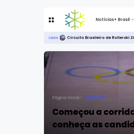
Notícias
+ Brasil
Após bronze nos EUA, Priscila C
CBDN
Página inicial
BASTIDORES
Começou a corrida
conheça as candi