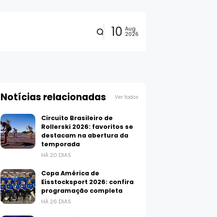
10
Aug
2026
Notícias relacionadas
Ver todos
Circuito Brasileiro de
Rollerski 2026: favoritos se
destacam na abertura da
temporada
HÁ 20 DIAS
Copa América de
Eisstocksport 2026: confira
programação completa
HÁ 26 DIAS