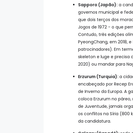
Sapporo (Japão):
a cand
governos municipal e fede
que dois terços dos morad
Jogos de 1972 - o que per
Contudo, três edições olí
PyeongChang, em 2018, e 
patrocinadores). Em termo
skeleton e luge e precisa
2020) ou mandar para Nag
Erzurum (Turquia):
a cida
encabeçado por Recep Erd
de Inverno da Europa. A g
coloca Erzurum no páreo, 
de Juventude, jamais org
os conflitos na Síria (80
da candidatura.