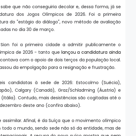
 sabe que não conseguiria decolar e, dessa forma, já se
datura dos Jogos Olímpicos de 2026. Foi a primeira
tura do "estágio do diálogo", novo método de avaliação
ssadas no dia 30 de março.
Sion foi a primeira cidade a admitir publicamente o
límpica de 2026 - tanto que
lançou a candidatura ainda
 contava com o apoio de dois terços da população local.
assou da empolgação para a resignação e frustração.
eis candidatas à sede de 2026: Estocolmo (Suécia),
apão), Calgary (Canadá), Graz/Schladming (Áustria) e
Itália). Contudo, mais desistências são cogitadas até o
m dezembro deste ano (confira abaixo).
de assimilar. Afinal, é da Suíça que o movimento olímpico
em todo o mundo, sendo sede não só da entidade, mas de
 internacionais. A recusa do povo suíço mostra que nem