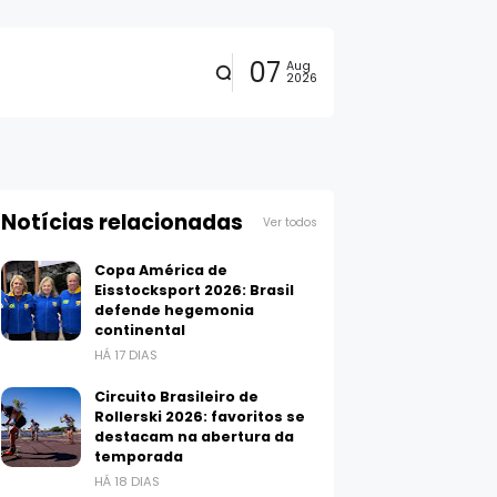
07
Aug
2026
Notícias relacionadas
Ver todos
Copa América de
Eisstocksport 2026: Brasil
defende hegemonia
continental
HÁ 17 DIAS
Circuito Brasileiro de
Rollerski 2026: favoritos se
destacam na abertura da
temporada
HÁ 18 DIAS