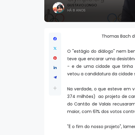
GUSTAVO LONGO
HÁ 8 ANOS
Thomas Bach du
O "estágio do diálogo" nem be
teve que encarar uma desistênc
- e de uma cidade que tinha 
vetou a candidatura da cidade 
Na verdade, o que esteve em vo
374 milhões) ao projeto de can
do Cantão de Valais recusaram 
maior, com 61% dos votos contr
"É o fim do nosso projeto", lame