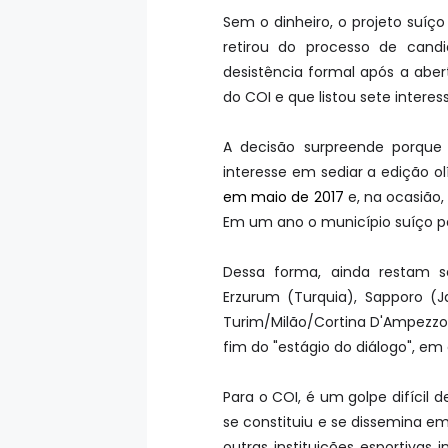
Sem o dinheiro, o projeto suíço
retirou do processo de candi
desistência formal após a aber
do COI e que listou sete intere
A decisão surpreende porque 
interesse em sediar a edição o
em maio de 2017
e, na ocasião,
Em um ano o município suíço p
Dessa forma, ainda restam s
Erzurum (Turquia), Sapporo (J
Turim/Milão/Cortina D'Ampezzo (
fim do "estágio do diálogo", e
Para o COI, é um golpe difícil 
se constituiu e se dissemina 
outras instituições esportivas