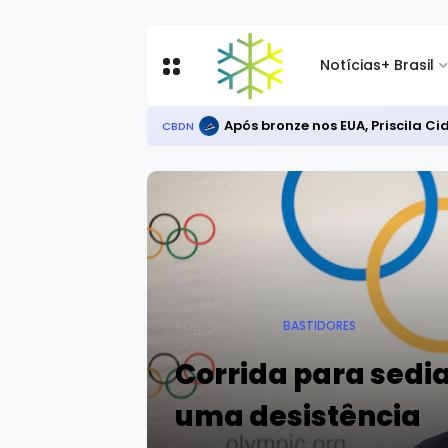
Notícias
+ Brasil
Após bronze nos EUA, Priscila C
CBDN
Página inicial
BASTIDORES
Corrida para sedia
uma desistência