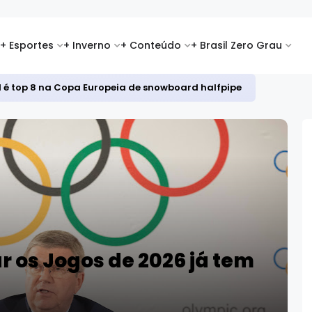
+ Esportes
+ Inverno
+ Conteúdo
+ Brasil Zero Grau
id é top 8 na Copa Europeia de snowboard halfpipe
r os Jogos de 2026 já tem