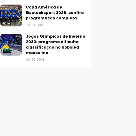
Copa América de
Eisstocksport 2026: confira
programação completa
HÁ 24 DIAS
Jogos Olímpicos de Inverno
2030: programa dificulta
classificação no bobsled
masculino
HÁ 25 DIAS