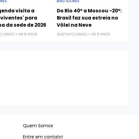
RES
BASTIDORES
enda visita a
Do Rio 40º a Moscou -20º:
viventes' para
Brasil faz sua estreia no
ha da sede de 2026
Vôlei na Neve
O LONGO
HÁ 8 ANOS
GUSTAVO LONGO
HÁ 8 ANOS
Quem Somos
Entre em contato!