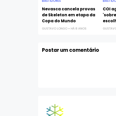
BASTIDORES
BASTIDO
Nevasca cancela provas
COI ag
de Skeleton em etapa da
'sobre
Copa do Mundo
escol
GUSTAVO LONGO
HÁ 8 ANOS
GUSTAV
Postar um comentário