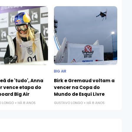
BIG AIR
ã de 'tudo', Anna
Birk e Gremaud voltam a
r vence etapa do
vencer na Copa do
oard Big Air
Mundo de Esqui Livre
O LONGO
HÁ 8 ANOS
GUSTAVO LONGO
HÁ 8 ANOS