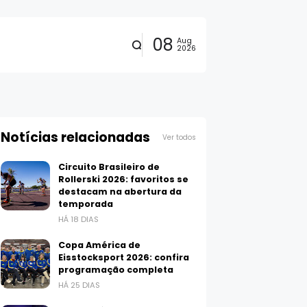
08
Aug
2026
Notícias relacionadas
Ver todos
Circuito Brasileiro de
Rollerski 2026: favoritos se
destacam na abertura da
temporada
HÁ 18 DIAS
Copa América de
Eisstocksport 2026: confira
programação completa
HÁ 25 DIAS