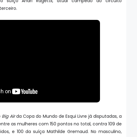
do suíço Andri Ragettli, atual campeão do circuito
erceiro.
e
Big Air
da Copa do Mundo de Esqui Livre já disputadas, a
entre as mulheres com 150 pontos no total, contra 109 de
Unidos, e 100 da suíça Mathilde Gremaud. No masculino,