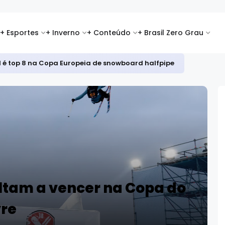
+ Esportes
+ Inverno
+ Conteúdo
+ Brasil Zero Grau
ltam a vencer na Copa do
vre