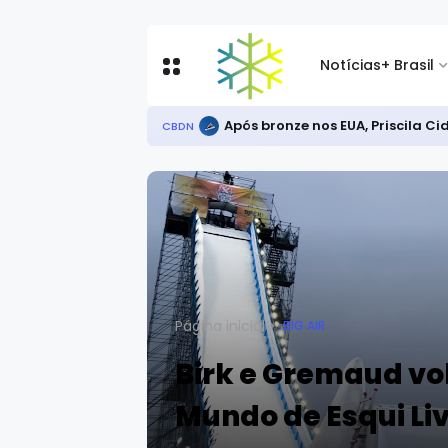
Notícias
+ Brasil
Radicais
CAMPEONATO BRASILEIRO
Página inicial
BIG AIR
Birk e Gremaud vo
Mundo de Esqui Li