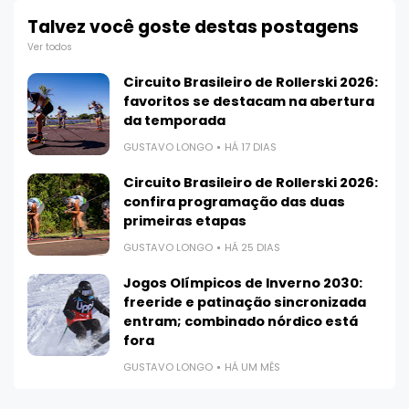
Talvez você goste destas postagens
Ver todos
Circuito Brasileiro de Rollerski 2026:
favoritos se destacam na abertura
da temporada
GUSTAVO LONGO
HÁ 17 DIAS
Circuito Brasileiro de Rollerski 2026:
confira programação das duas
primeiras etapas
GUSTAVO LONGO
HÁ 25 DIAS
Jogos Olímpicos de Inverno 2030:
freeride e patinação sincronizada
entram; combinado nórdico está
fora
GUSTAVO LONGO
HÁ UM MÊS