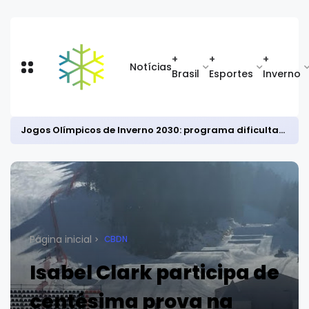
+
+
+
Notícias
Brasil
Esportes
Inverno
Jogos Olímpicos de Inverno 2030: programa dificulta classificação no bobsled masculino
Página inicial
CBDN
Isabel Clark participa de
centésima prova na