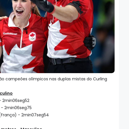
 são campeões olímpicos nas duplas mistas do Curling
culino
) - 2min06seg52
a) - 2min06seg75
 (França) - 2min07seg54