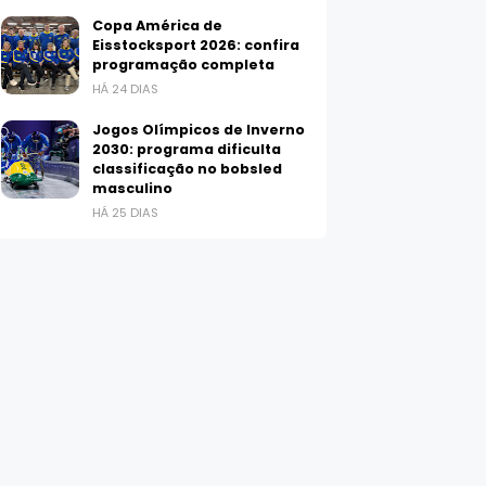
Copa América de
Eisstocksport 2026: confira
programação completa
HÁ 24 DIAS
Jogos Olímpicos de Inverno
2030: programa dificulta
classificação no bobsled
masculino
HÁ 25 DIAS