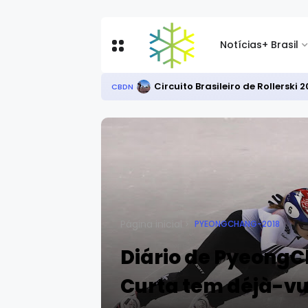
Notícias
+ Brasil
Circuito Brasileiro de Rollersk
CBDN
Página inicial
PYEONGCHANG-2018
Diário de PyeongC
Curta tem déjà-vu 