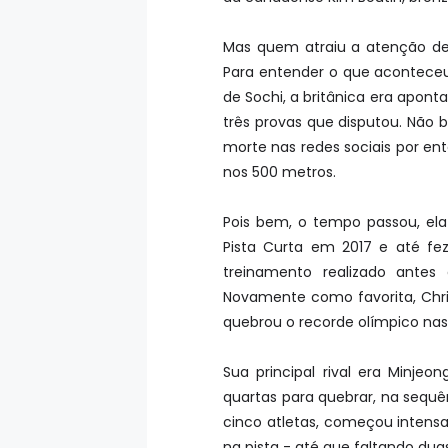
Mas quem atraiu a atenção de t
Para entender o que aconteceu,
de Sochi, a britânica era apont
três provas que disputou. Não
morte nas redes sociais por e
nos 500 metros.
Pois bem, o tempo passou, ela
Pista Curta em 2017 e até fe
treinamento realizado antes
Novamente como favorita, Chr
quebrou o recorde olímpico nas 
Sua principal rival era Minj
quartas para quebrar, na sequên
cinco atletas, começou intens
na pista - até que faltando duas