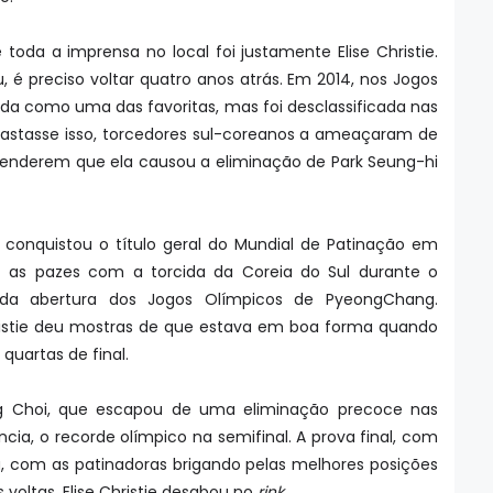
oda a imprensa no local foi justamente Elise Christie.
 é preciso voltar quatro anos atrás. Em 2014, nos Jogos
ada como uma das favoritas, mas foi desclassificada nas
 bastasse isso, torcedores sul-coreanos a ameaçaram de
ntenderem que ela causou a eliminação de Park Seung-hi
 conquistou o título geral do Mundial de Patinação em
z as pazes com a torcida da Coreia do Sul durante o
 da abertura dos Jogos Olímpicos de PyeongChang.
istie deu mostras de que estava em boa forma quando
quartas de final.
eong Choi, que escapou de uma eliminação precoce nas
cia, o recorde olímpico na semifinal. A prova final, com
a, com as patinadoras brigando pelas melhores posições
 voltas, Elise Christie desabou no
rink
.