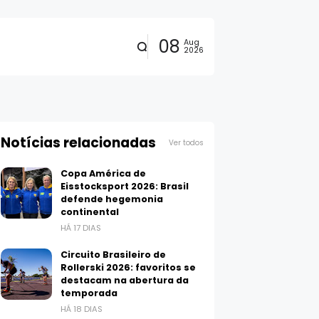
08
Aug
2026
Notícias relacionadas
Ver todos
Copa América de
Eisstocksport 2026: Brasil
defende hegemonia
continental
HÁ 17 DIAS
Circuito Brasileiro de
Rollerski 2026: favoritos se
destacam na abertura da
temporada
HÁ 18 DIAS