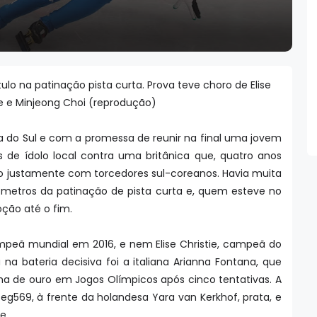
ulo na patinação pista curta. Prova teve choro de Elise
ie e Minjeong Choi (reprodução)
a do Sul e com a promessa de reunir na final uma jovem
s de ídolo local contra uma britânica que, quatro anos
ão justamente com torcedores sul-coreanos. Havia muita
0 metros da patinação de pista curta e, quem esteve no
ção até o fim.
mpeã mundial em 2016, e nem Elise Christie, campeã do
na bateria decisiva foi a italiana Arianna Fontana, que
ha de ouro em Jogos Olímpicos após cinco tentativas. A
g569, à frente da holandesa Yara van Kerkhof, prata, e
e.