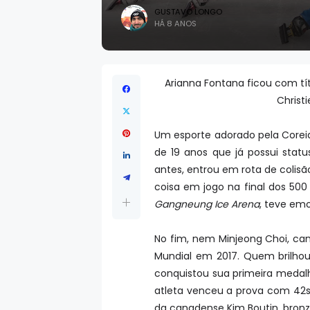
GUSTAVO LONGO
HÁ 8 ANOS
Arianna Fontana ficou com tít
Christ
Um esporte adorado pela Corei
de 19 anos que já possui statu
antes, entrou em rota de colis
coisa em jogo na final dos 50
Gangneung Ice Arena
, teve emo
No fim, nem Minjeong Choi, ca
Mundial em 2017. Quem brilhou 
conquistou sua primeira medal
atleta venceu a prova com 42se
da canadense Kim Boutin, bronz