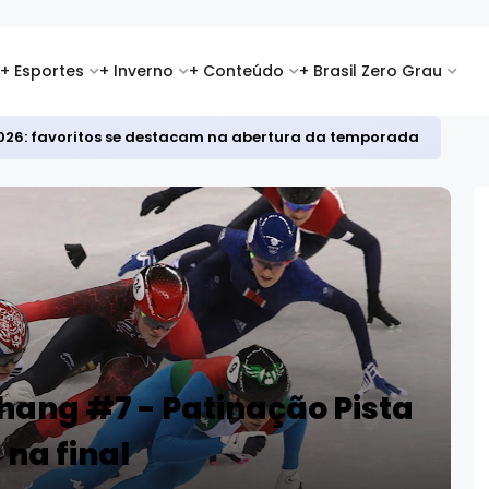
+ Esportes
+ Inverno
+ Conteúdo
+ Brasil Zero Grau
i 2026: favoritos se destacam na abertura da temporada
hang #7 - Patinação Pista
na final