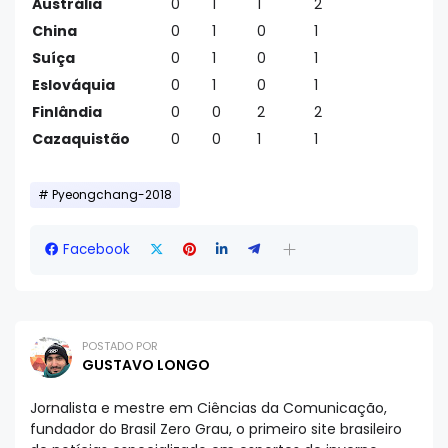
Austrália
0
1
1
2
China
0
1
0
1
Suíça
0
1
0
1
Eslováquia
0
1
0
1
Finlândia
0
0
2
2
Cazaquistão
0
0
1
1
Pyeongchang-2018
Facebook
POSTADO POR
GUSTAVO LONGO
Jornalista e mestre em Ciências da Comunicação,
fundador do Brasil Zero Grau, o primeiro site brasileiro