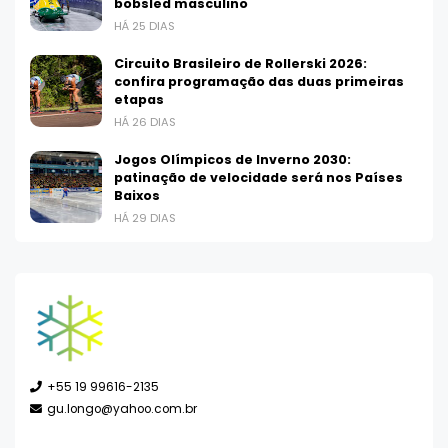
bobsled masculino
HÁ 25 DIAS
Circuito Brasileiro de Rollerski 2026:
confira programação das duas primeiras
etapas
HÁ 26 DIAS
Jogos Olímpicos de Inverno 2030:
patinação de velocidade será nos Países
Baixos
HÁ 29 DIAS
+55 19 99616-2135
gu.longo@yahoo.com.br