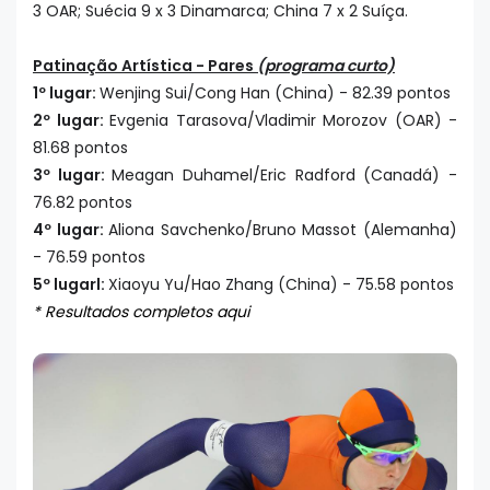
3 OAR; Suécia 9 x 3 Dinamarca; China 7 x 2 Suíça.
Patinação Artística - Pares
(programa curto)
1º lugar:
Wenjing Sui/Cong Han (China) - 82.39 pontos
2º lugar:
Evgenia Tarasova/Vladimir Morozov (OAR) -
81.68 pontos
3º lugar:
Meagan Duhamel/Eric Radford (Canadá) -
76.82 pontos
4º lugar:
Aliona Savchenko/Bruno Massot (Alemanha)
- 76.59 pontos
5º lugarl:
Xiaoyu Yu/Hao Zhang (China) - 75.58 pontos
* Resultados completos aqui