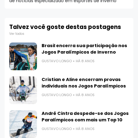
de notícias especializado em esportes de inverno
Talvez você goste destas postagens
Ver todos
Brasil encerra sua participação nos
Jogos Paralímpicos de Inverno
GUSTAVO LONGO
HÁ 8 ANOS
Cristian e Aline encerram provas
individuais nos Jogos Paralímpicos
GUSTAVO LONGO
HÁ 8 ANOS
André Cintra despede-se dos Jogos
Paralímpicos com mais um Top 10
GUSTAVO LONGO
HÁ 8 ANOS