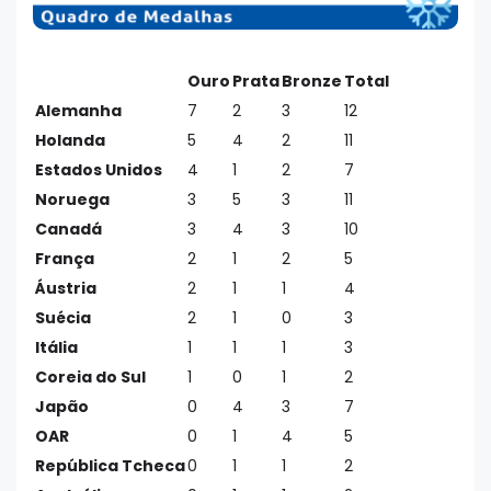
Ouro
Prata
Bronze
Total
Alemanha
7
2
3
12
Holanda
5
4
2
11
Estados Unidos
4
1
2
7
Noruega
3
5
3
11
Canadá
3
4
3
10
França
2
1
2
5
Áustria
2
1
1
4
Suécia
2
1
0
3
Itália
1
1
1
3
Coreia do Sul
1
0
1
2
Japão
0
4
3
7
OAR
0
1
4
5
República Tcheca
0
1
1
2