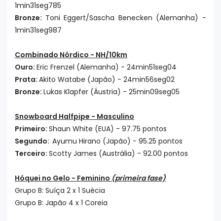
1min31seg785
Bronze:
Toni Eggert/Sascha Benecken (Alemanha) -
1min31seg987
Combinado Nórdico - NH/10km
Ouro:
Eric Frenzel (Alemanha) - 24min51seg04
Prata:
Akito Watabe (Japão) - 24min56seg02
Bronze:
Lukas Klapfer (Áustria) - 25min09seg05
Snowboard Halfpipe - Masculino
Primeiro:
Shaun White (EUA) - 97.75 pontos
Segundo:
Ayumu Hirano (Japão) - 95.25 pontos
Terceiro:
Scotty James (Austrália) - 92.00 pontos
Hóquei no Gelo - Feminino
(primeira fase)
Grupo B: Suíça 2 x 1 Suécia
Grupo B: Japão 4 x 1 Coreia