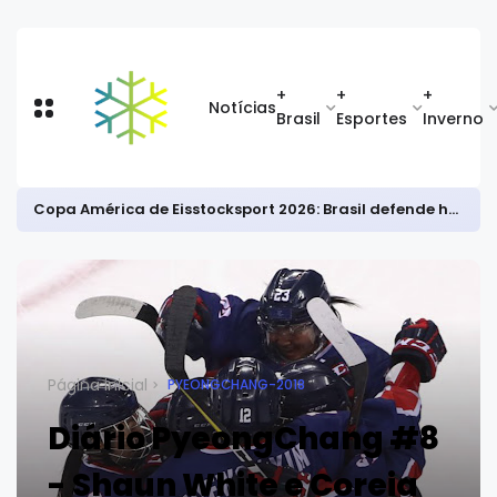
+
+
+
Notícias
Brasil
Esportes
Inverno
Copa América de Eisstocksport 2026: Brasil defende hegemonia continental
Página inicial
PYEONGCHANG-2018
Diário PyeongChang #8
- Shaun White e Coreia