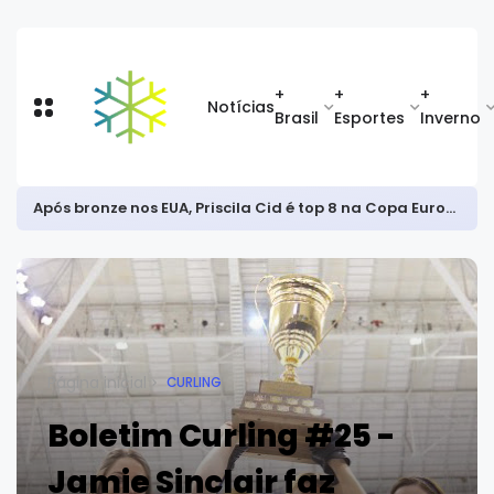
+
+
+
Notícias
Brasil
Esportes
Inverno
Após bronze nos EUA, Priscila Cid é top 8 na Copa Europeia de snowboard halfpipe
Página inicial
CURLING
Boletim Curling #25 -
Jamie Sinclair faz