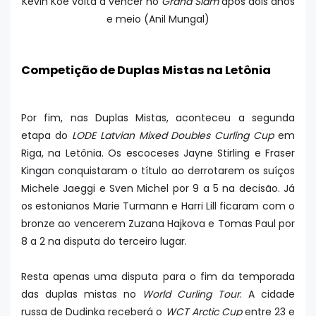
Kevin Koe volta a vencer no
Grand Slam
após dois anos
e meio (Anil Mungal)
Competição de Duplas Mistas na Letônia
Por fim, nas Duplas Mistas, aconteceu a segunda
etapa do
LODE Latvian Mixed Doubles Curling Cup
em
Riga, na Letônia. Os escoceses Jayne Stirling e Fraser
Kingan conquistaram o título ao derrotarem os suíços
Michele Jaeggi e Sven Michel por 9 a 5 na decisão. Já
os estonianos Marie Turmann e Harri Lill ficaram com o
bronze ao vencerem Zuzana Hajkova e Tomas Paul por
8 a 2 na disputa do terceiro lugar.
Resta apenas uma disputa para o fim da temporada
das duplas mistas no
World Curling Tour
. A cidade
russa de Dudinka receberá o
WCT Arctic Cup
entre 23 e